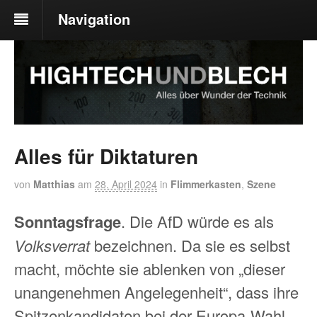
Navigation
Alles für Diktaturen
von
Matthias
am
28. April 2024
in
Flimmerkasten
,
Szene
Sonntagsfrage
. Die AfD würde es als
Volksverrat
bezeichnen. Da sie es selbst
macht, möchte sie ablenken von „dieser
unangenehmen Angelegenheit“, dass ihre
Spitzenkandidaten bei der Europa-Wahl