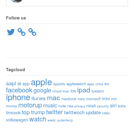
Follow us
Twitter
Tagcloud
apple
aapl
ai
app
eu
applewatch
appletv
apps
china
ipad
facebook
google
ios
ipadpro
icloud
imac
iphone
mac
itunes
mini
macbook
microsoft
mm
meta
motorup
music
siri
retail
nsa
money
notw
tesla
privacy
security
twitter
top
trump
twittwoch
update
timcook
video
watch
volkswagen
wwdc
zuckerberg