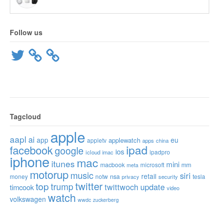
Follow us
Twitter
Tagcloud
apple
aapl
ai
app
eu
applewatch
appletv
apps
china
ipad
facebook
google
ios
ipadpro
icloud
imac
iphone
mac
itunes
mini
macbook
microsoft
mm
meta
motorup
music
siri
retail
nsa
money
notw
tesla
privacy
security
twitter
top
trump
twittwoch
update
timcook
video
watch
volkswagen
wwdc
zuckerberg