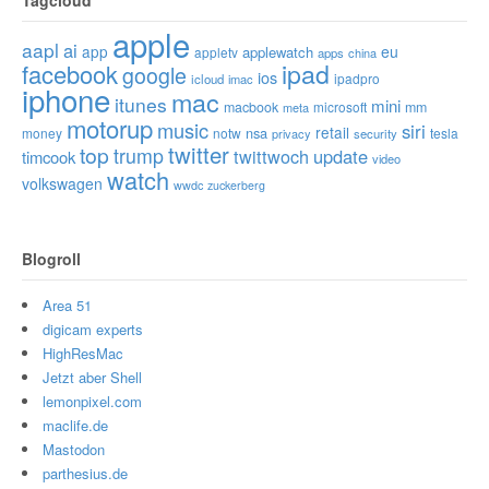
apple
aapl
ai
app
eu
applewatch
appletv
apps
china
ipad
facebook
google
ios
ipadpro
icloud
imac
iphone
mac
itunes
mini
macbook
microsoft
mm
meta
motorup
music
siri
retail
nsa
money
notw
tesla
privacy
security
twitter
top
trump
twittwoch
update
timcook
video
watch
volkswagen
wwdc
zuckerberg
Blogroll
Area 51
digicam experts
HighResMac
Jetzt aber Shell
lemonpixel.com
maclife.de
Mastodon
parthesius.de