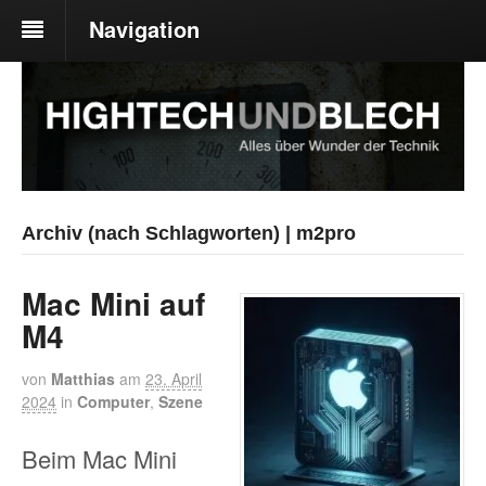
Navigation
Archiv (nach Schlagworten) | m2pro
Mac Mini auf
M4
von
Matthias
am
23. April
2024
in
Computer
,
Szene
Beim Mac Mini