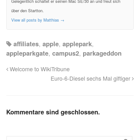
Gelegentlich schaltet er seinen Mac SE/30 an und freut sich
über den Startton.
View all posts by Matthias
→
affiliates
,
apple
,
applepark
,
appleparkgate
,
campus2
,
parkageddon
Welcome to WikiTribune
Euro-6-Diesel sechs Mal giftiger
Kommentare sind geschlossen.