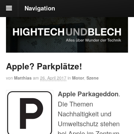
Navigation
Apple? Parkplätze!
von
Matthias
am
26. April 2017
in
Motor
,
Szene
Apple Parkageddon
.
Die Themen
Nachhaltigkeit und
Umweltschutz stehen
bei Apple im Zentrum.