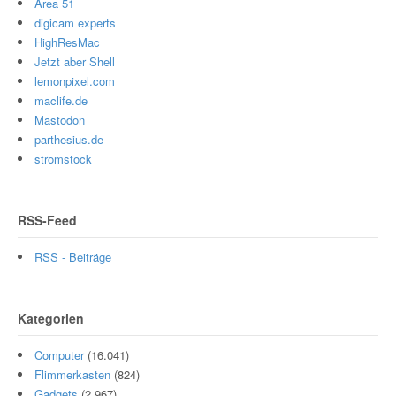
Area 51
digicam experts
HighResMac
Jetzt aber Shell
lemonpixel.com
maclife.de
Mastodon
parthesius.de
stromstock
RSS-Feed
RSS - Beiträge
Kategorien
Computer
(16.041)
Flimmerkasten
(824)
Gadgets
(2.967)