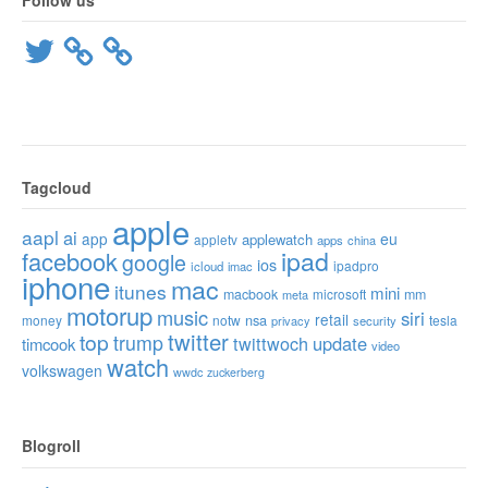
Twitter
Tagcloud
apple
aapl
ai
app
eu
applewatch
appletv
apps
china
ipad
facebook
google
ios
ipadpro
icloud
imac
iphone
mac
itunes
mini
macbook
microsoft
mm
meta
motorup
music
siri
retail
nsa
money
notw
tesla
privacy
security
twitter
top
trump
twittwoch
update
timcook
video
watch
volkswagen
wwdc
zuckerberg
Blogroll