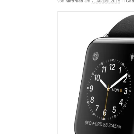
von
Matthias
am
7. August 2015
in
Gad