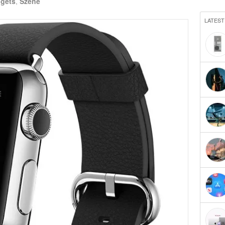
gets
,
Szene
LATEST