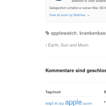
arbeitete er unter ander
Gelegentlich schaltet er seinen Mac SE/3
View all posts by Matthias
→
applewatch
,
krankenkas
Earth, Sun and Moon
Kommentare sind geschlo
Tagcloud
B
apple
aapl
ai
app
appletv