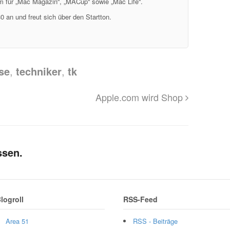
em für „Mac Magazin“, „MACup“ sowie „Mac Life“.
0 an und freut sich über den Startton.
se
,
techniker
,
tk
Apple.com wird Shop
ssen.
logroll
RSS-Feed
Area 51
RSS - Beiträge