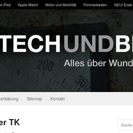
e iPad
Apple Watch
Motor und Mobilität
Flimmerkasten
NEU! Erste
erklärung
Sitemap
Kontakt
er TK