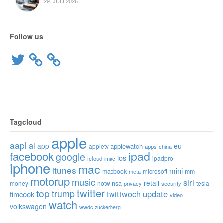
29. JULI 2026
Follow us
Twitter
Tagcloud
apple
aapl
ai
app
eu
applewatch
appletv
apps
china
ipad
facebook
google
ios
ipadpro
icloud
imac
iphone
mac
itunes
mini
macbook
microsoft
mm
meta
motorup
music
siri
retail
nsa
money
notw
tesla
privacy
security
twitter
top
trump
twittwoch
update
timcook
video
watch
volkswagen
wwdc
zuckerberg