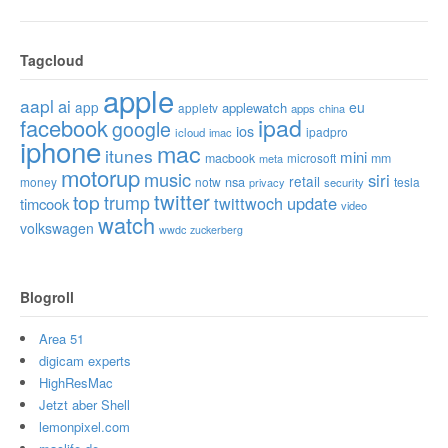
Tagcloud
apple
aapl
ai
app
eu
applewatch
appletv
apps
china
ipad
facebook
google
ios
ipadpro
icloud
imac
iphone
mac
itunes
mini
macbook
microsoft
mm
meta
motorup
music
siri
retail
nsa
money
notw
tesla
privacy
security
twitter
top
trump
twittwoch
update
timcook
video
watch
volkswagen
wwdc
zuckerberg
Blogroll
Area 51
digicam experts
HighResMac
Jetzt aber Shell
lemonpixel.com