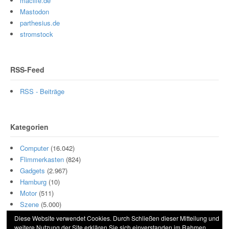
maclife.de
Mastodon
parthesius.de
stromstock
RSS-Feed
RSS - Beiträge
Kategorien
Computer
(16.042)
Flimmerkasten
(824)
Gadgets
(2.967)
Hamburg
(10)
Motor
(511)
Szene
(5.000)
Diese Website verwendet Cookies. Durch Schließen dieser Mitteilung und
weitere Nutzung der Site erklären Sie sich einverstanden im Rahmen