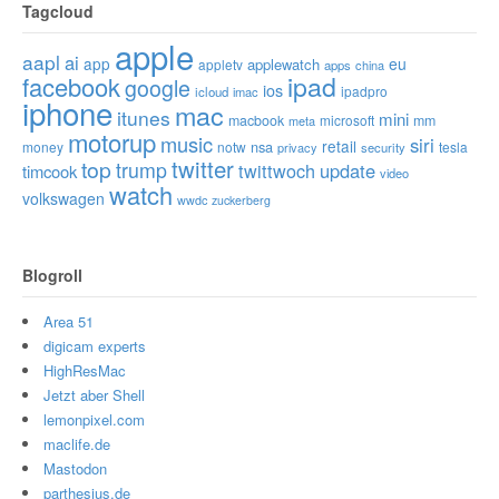
Tagcloud
apple
aapl
ai
app
eu
applewatch
appletv
apps
china
ipad
facebook
google
ios
ipadpro
icloud
imac
iphone
mac
itunes
mini
macbook
microsoft
mm
meta
motorup
music
siri
retail
nsa
money
notw
tesla
privacy
security
twitter
top
trump
twittwoch
update
timcook
video
watch
volkswagen
wwdc
zuckerberg
Blogroll
Area 51
digicam experts
HighResMac
Jetzt aber Shell
lemonpixel.com
maclife.de
Mastodon
parthesius.de