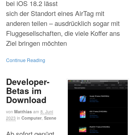
bei iOS 18.2 lässt
sich der Standort eines AirTag mit
anderen teilen – ausdrücklich sogar mit
Fluggesellschaften, die viele Koffer ans
Ziel bringen möchten
Continue Reading
Developer-
Betas im
Download
von
Matthias
am
8. Juni
2023
in
Computer
,
Szene
Ab sofort genügt