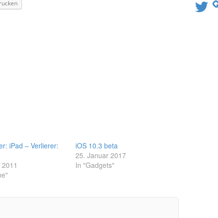
Twitter
rucken
: iPad – Verlierer:
iOS 10.3 beta
25. Januar 2017
i 2011
In "Gadgets"
ne"