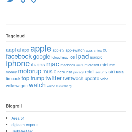
Tagcloud
apple
aapl
ai
app
eu
applewatch
appletv
apps
china
ipad
facebook
google
ios
ipadpro
icloud
imac
iphone
mac
itunes
mini
macbook
microsoft
mm
meta
motorup
music
siri
retail
nsa
money
notw
tesla
privacy
security
twitter
top
trump
twittwoch
update
timcook
video
watch
volkswagen
wwdc
zuckerberg
Blogroll
Area 51
digicam experts
HighResMac