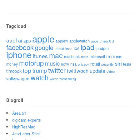
Tagcloud
apple
aapl
ai
app
eu
applewatch
appletv
apps
china
ipad
facebook
google
ios
ipadpro
icloud
imac
iphone
mac
itunes
mini
macbook
microsoft
mm
meta
motorup
music
siri
retail
nsa
money
notw
tesla
privacy
security
twitter
top
trump
twittwoch
update
timcook
video
watch
volkswagen
wwdc
zuckerberg
Blogroll
Area 51
digicam experts
HighResMac
Jetzt aber Shell