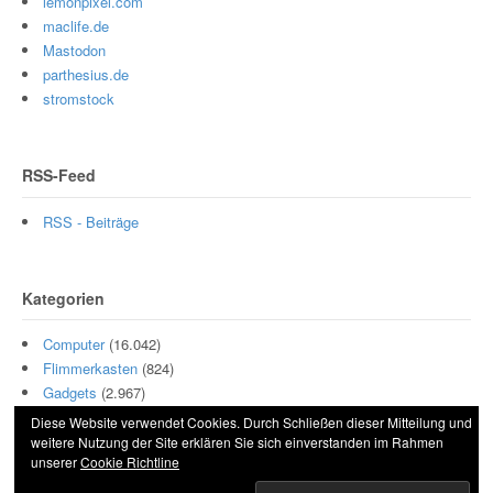
lemonpixel.com
maclife.de
Mastodon
parthesius.de
stromstock
RSS-Feed
RSS - Beiträge
Kategorien
Computer
(16.042)
Flimmerkasten
(824)
Gadgets
(2.967)
Hamburg
(11)
Diese Website verwendet Cookies. Durch Schließen dieser Mitteilung und
Motor
(511)
weitere Nutzung der Site erklären Sie sich einverstanden im Rahmen
unserer
Cookie Richtline
Szene
(5.001)