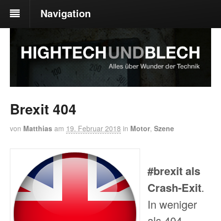
Navigation
Brexit 404
von
Matthias
am
19. Februar 2018
in
Motor
,
Szene
#brexit als
Crash-Exit
.
In weniger
als 404