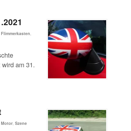
1.2021
n
Flimmerkasten
,
schte
 wird am 31.
t
n
Motor
,
Szene