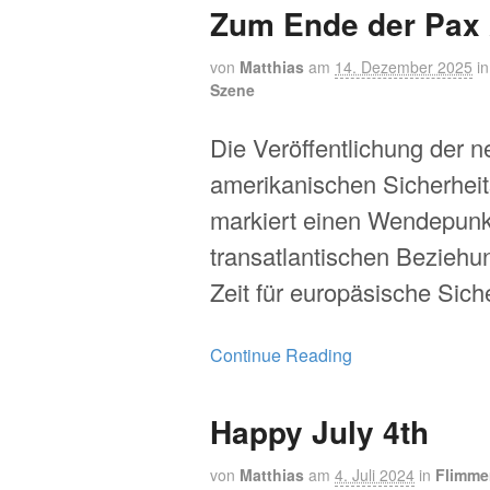
Zum Ende der Pax
von
Matthias
am
14. Dezember 2025
i
Szene
Die Veröffentlichung der 
amerikanischen Sicherheit
markiert einen Wendepunk
transatlantischen Beziehu
Zeit für europäsische Sich
Continue Reading
Happy July 4th
von
Matthias
am
4. Juli 2024
in
Flimme