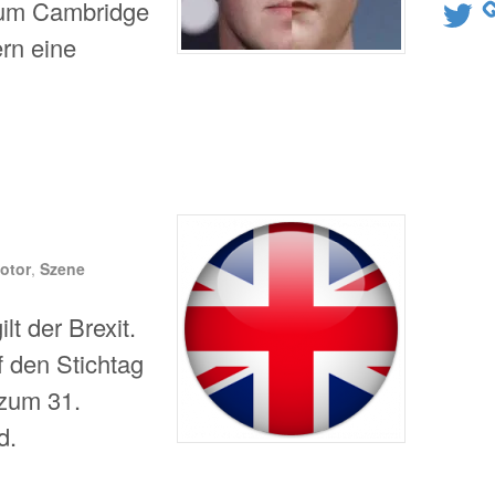
d um Cambridge
Twitter
ern eine
otor
,
Szene
lt der Brexit.
f den Stichtag
zum 31.
d.