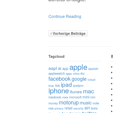
Continue Reading
Vorherige Beiträge
Tagcloud
B
apple
aapl
ai
app
appletv
eu
applewatch
apps
china
facebook
google
icloud
ipad
ios
ipadpro
imac
iphone
mac
itunes
mini
macbook
microsoft
mm
meta
motorup
music
money
notw
siri
retail
nsa
tesla
privacy
security