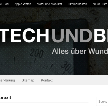
e iPad
Apple Watch
Motor und Mobilität
Flimmerkasten
NEU! Erste
erklärung
Sitemap
Kontakt
brexit