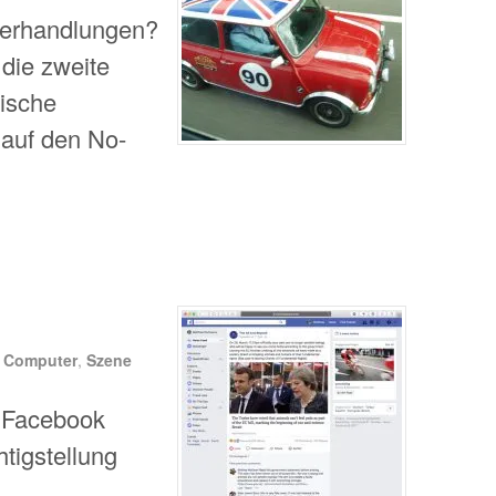
Verhandlungen?
 die zweite
ische
 auf den No-
n
Computer
,
Szene
r Facebook
tigstellung