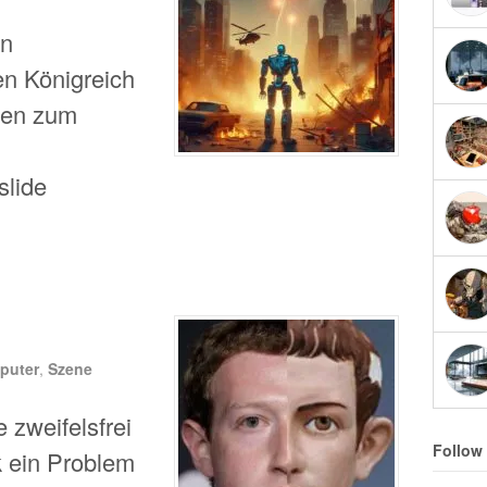
en
en Königreich
sen zum
lide
puter
,
Szene
zweifelsfrei
Follow
k ein Problem