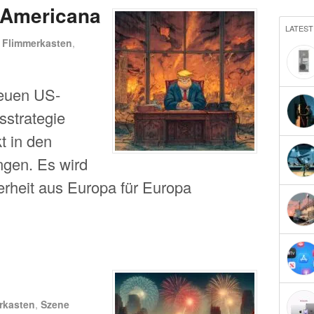
 Americana
LATEST
n
Flimmerkasten
,
neuen US-
sstrategie
t in den
ngen. Es wird
erheit aus Europa für Europa
rkasten
,
Szene