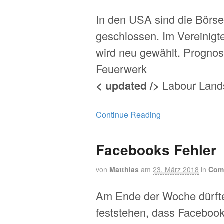
In den USA sind die Börs
geschlossen. Im Vereinigt
wird neu gewählt. Progno
Feuerwerk
< updated />
Labour Lands
Continue Reading
Facebooks Fehler
von
Matthias
am
23. März 2018
in
Com
Am Ende der Woche dürfte 
feststehen, dass Faceboo