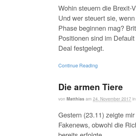
Wohin steuern die Brexit-
Und wer steuert sie, wenn
Phase beginnen mag? Brit
Positionen sind im Default
Deal festgelegt.
Continue Reading
Die armen Tiere
von
Matthias
am
24. November 2017
i
Gestern (23.11) zeigte mi
Fakenews, obwohl die Rich
bereits erfolgte.