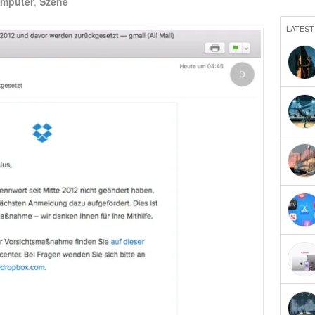
mputer
,
Szene
LATEST