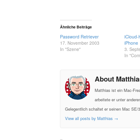
Ähnliche Beiträge
Password Retriever
iCloud-
17. November 2003
iPhone
In "Szene"
3. Sept
In "Com
About Matthia
Matthias ist ein Mac-Fr
arbeitete er unter ander
Gelegentlich schaltet er seinen Mac SE/3
View all posts by Matthias
→