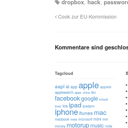
dropbox
,
hack
,
passwor
Cook zur EU-Kommission
Kommentare sind geschlo
Tagcloud
B
apple
aapl
ai
app
appletv
eu
applewatch
apps
china
facebook
google
icloud
ipad
ios
ipadpro
imac
iphone
mac
itunes
mini
macbook
microsoft
mm
meta
motorup
music
money
notw