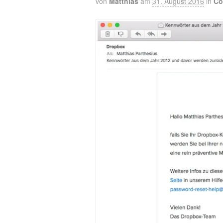
von
Matthias
am
31. August 2016
in
Co