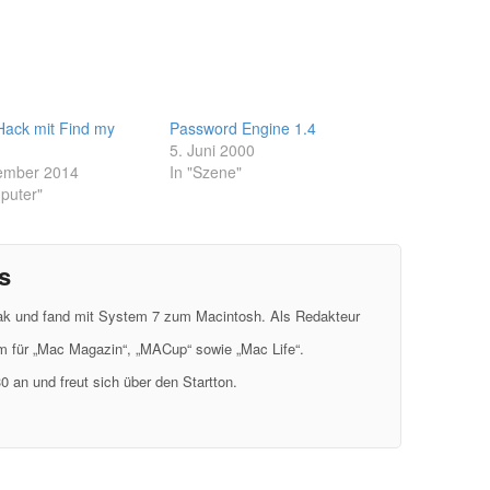
Hack mit Find my
Password Engine 1.4
5. Juni 2000
ember 2014
In "Szene"
puter"
s
eak und fand mit System 7 zum Macintosh. Als Redakteur
em für „Mac Magazin“, „MACup“ sowie „Mac Life“.
0 an und freut sich über den Startton.