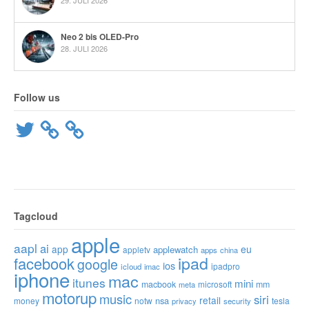
Neo 2 bis OLED-Pro
28. JULI 2026
Follow us
Twitter
Tagcloud
apple
aapl
ai
app
eu
applewatch
appletv
apps
china
ipad
facebook
google
ios
ipadpro
icloud
imac
iphone
mac
itunes
mini
macbook
microsoft
mm
meta
motorup
music
siri
retail
nsa
money
notw
tesla
privacy
security