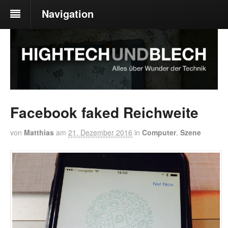
Navigation
Facebook faked Reichweite
von
Matthias
am
21. Dezember 2016
in
Computer
,
Szene