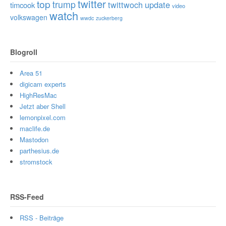
twitter
top
trump
twittwoch
update
timcook
video
watch
volkswagen
wwdc
zuckerberg
Blogroll
Area 51
digicam experts
HighResMac
Jetzt aber Shell
lemonpixel.com
maclife.de
Mastodon
parthesius.de
stromstock
RSS-Feed
RSS - Beiträge