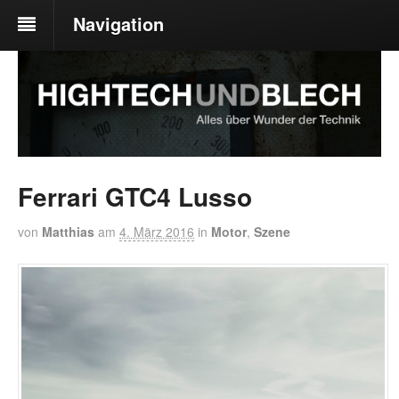
Navigation
Ferrari GTC4 Lusso
von
Matthias
am
4. März 2016
in
Motor
,
Szene