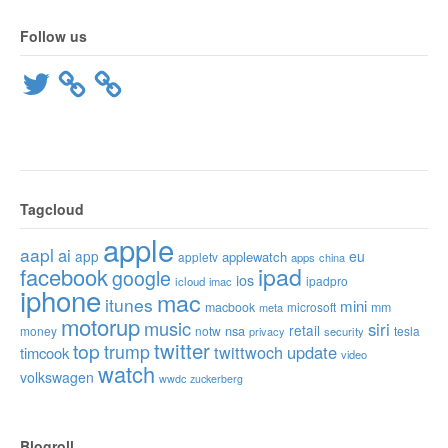
Follow us
Twitter
Tagcloud
apple
aapl
ai
app
eu
applewatch
appletv
apps
china
ipad
facebook
google
ios
ipadpro
icloud
imac
iphone
mac
itunes
mini
macbook
microsoft
mm
meta
motorup
music
siri
retail
nsa
money
notw
tesla
privacy
security
twitter
top
trump
twittwoch
update
timcook
video
watch
volkswagen
wwdc
zuckerberg
Blogroll