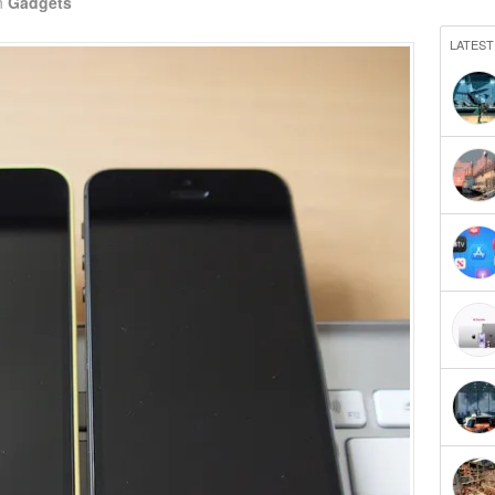
n
Gadgets
LATEST