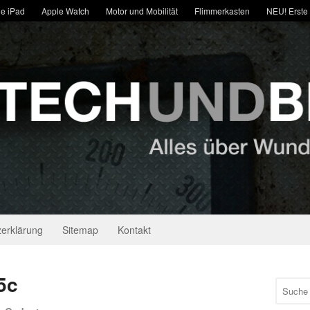
e iPad
Apple Watch
Motor und Mobilität
Flimmerkasten
NEU! Erste
erklärung
Sitemap
Kontakt
5c