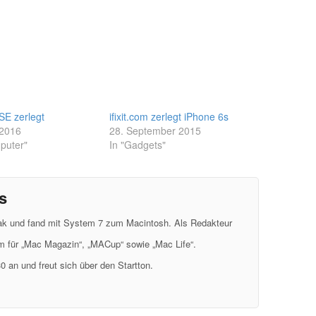
SE zerlegt
ifixit.com zerlegt iPhone 6s
 2016
28. September 2015
puter"
In "Gadgets"
s
eak und fand mit System 7 zum Macintosh. Als Redakteur
em für „Mac Magazin“, „MACup“ sowie „Mac Life“.
0 an und freut sich über den Startton.