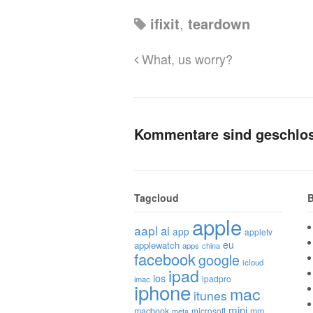
ifixit
,
teardown
What, us worry?
Kommentare sind geschlo
Tagcloud
B
apple
aapl
ai
app
appletv
eu
applewatch
apps
china
facebook
google
icloud
ipad
ios
ipadpro
imac
iphone
mac
itunes
mini
macbook
microsoft
mm
meta