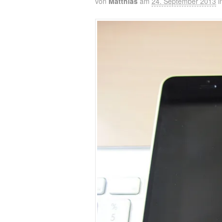
von
Matthias
am
24. September 2013
i