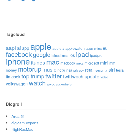
Tagcloud
apple
aapl
ai
app
eu
applewatch
appletv
apps
china
ipad
facebook
google
ios
ipadpro
icloud
imac
iphone
mac
itunes
mini
macbook
microsoft
mm
meta
motorup
music
siri
retail
nsa
money
notw
tesla
privacy
security
twitter
top
trump
twittwoch
update
timcook
video
watch
volkswagen
wwdc
zuckerberg
Blogroll
Area 51
digicam experts
HighResMac