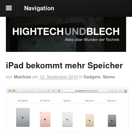
Navigation
iPad bekommt mehr Speicher
von
Matthias
am
12. September 2016
in
Gadgets
,
Szene