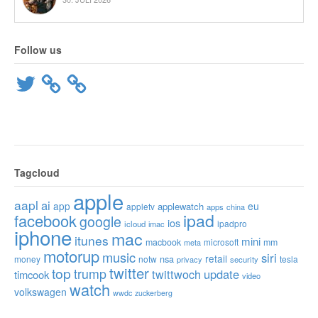
Follow us
Twitter
Tagcloud
apple
aapl
ai
app
eu
applewatch
appletv
apps
china
ipad
facebook
google
ios
ipadpro
icloud
imac
iphone
mac
itunes
mini
macbook
microsoft
mm
meta
motorup
music
siri
retail
nsa
money
notw
tesla
privacy
security
twitter
top
trump
twittwoch
update
timcook
video
watch
volkswagen
wwdc
zuckerberg