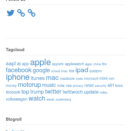
Twitter
Tagcloud
apple
aapl
ai
app
eu
applewatch
appletv
apps
china
ipad
facebook
google
ios
ipadpro
icloud
imac
iphone
mac
itunes
mini
macbook
microsoft
mm
meta
motorup
music
siri
retail
nsa
money
notw
tesla
privacy
security
twitter
top
trump
twittwoch
update
timcook
video
watch
volkswagen
wwdc
zuckerberg
Blogroll