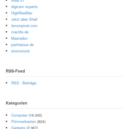
Area 51
digicam experts
HighResMac
Jetzt aber Shell
lemonpixel.com
maclife.de
Mastodon
parthesius.de
stromstock
RSS-Feed
RSS - Beiträge
Kategorien
Computer
(16.040)
Flimmerkasten
(824)
Gadgets
(2.967)