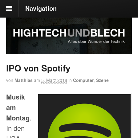
Navigation
IPO von Spotify
von
Matthias
am
5. März 2018
in
Computer
,
Szene
Musik
am
Montag
.
In den