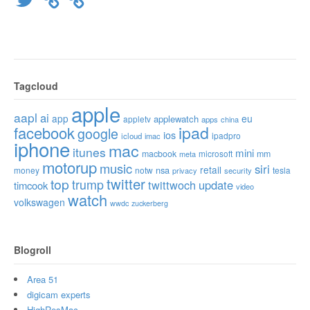
Tagcloud
apple
aapl
ai
app
eu
applewatch
appletv
apps
china
ipad
facebook
google
ios
ipadpro
icloud
imac
iphone
mac
itunes
mini
macbook
microsoft
mm
meta
motorup
music
siri
retail
nsa
money
notw
tesla
privacy
security
twitter
top
trump
twittwoch
update
timcook
video
watch
volkswagen
wwdc
zuckerberg
Blogroll
Area 51
digicam experts
HighResMac