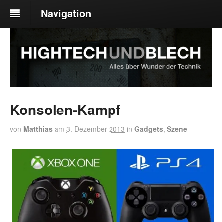
Navigation
Konsolen-Kampf
von
Matthias
am
3. Dezember 2013
in
Gadgets
,
Szene