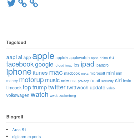
Twitter
Tagcloud
apple
aapl
ai
app
eu
applewatch
appletv
apps
china
ipad
facebook
google
ios
ipadpro
icloud
imac
iphone
mac
itunes
mini
macbook
microsoft
mm
meta
motorup
music
siri
retail
nsa
money
notw
tesla
privacy
security
twitter
top
trump
twittwoch
update
timcook
video
watch
volkswagen
wwdc
zuckerberg
Blogroll
Area 51
digicam experts