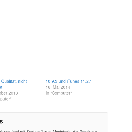
 Qualität, nicht
10.9.3 und iTunes 11.2.1
ät
16. Mai 2014
ober 2013
In "Computer"
puter"
s
eak und fand mit System 7 zum Macintosh. Als Redakteur