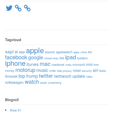
Twitter
Tagcloud
apple
aapl
ai
app
eu
applewatch
appletv
apps
china
ipad
facebook
google
ios
ipadpro
icloud
imac
iphone
mac
itunes
mini
macbook
microsoft
mm
meta
motorup
music
siri
retail
nsa
money
notw
tesla
privacy
security
twitter
top
trump
twittwoch
update
timcook
video
watch
volkswagen
wwdc
zuckerberg
Blogroll
Area 51