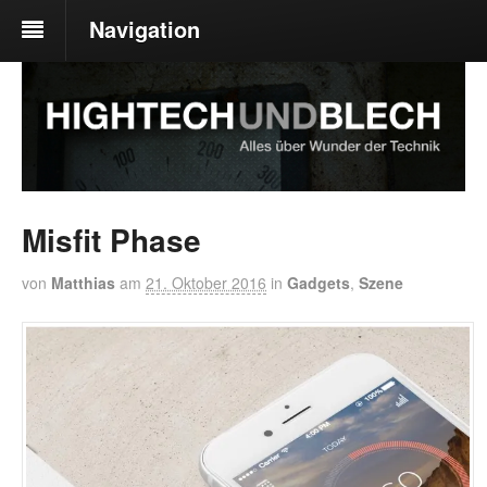
Navigation
Misfit Phase
von
Matthias
am
21. Oktober 2016
in
Gadgets
,
Szene