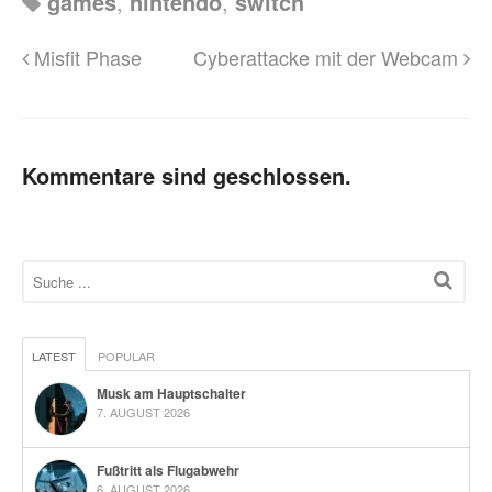
games
,
nintendo
,
switch
Misfit Phase
Cyberattacke mit der Webcam
Kommentare sind geschlossen.
LATEST
POPULAR
Musk am Hauptschalter
7. AUGUST 2026
Fußtritt als Flugabwehr
6. AUGUST 2026