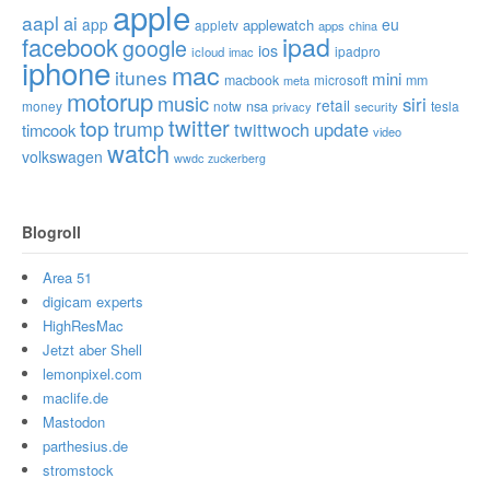
apple
aapl
ai
app
eu
applewatch
appletv
apps
china
ipad
facebook
google
ios
ipadpro
icloud
imac
iphone
mac
itunes
mini
macbook
microsoft
mm
meta
motorup
music
siri
retail
nsa
money
notw
tesla
privacy
security
twitter
top
trump
twittwoch
update
timcook
video
watch
volkswagen
wwdc
zuckerberg
Blogroll
Area 51
digicam experts
HighResMac
Jetzt aber Shell
lemonpixel.com
maclife.de
Mastodon
parthesius.de
stromstock