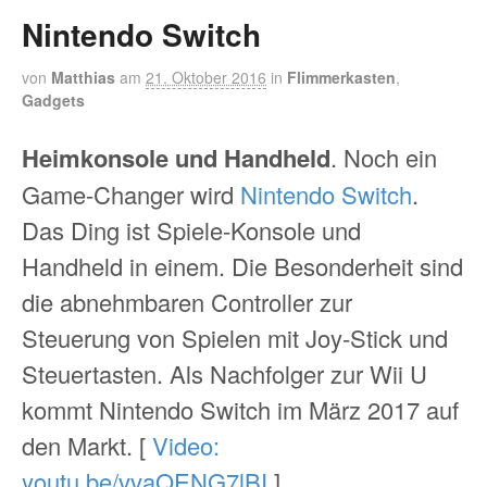
Nintendo Switch
von
Matthias
am
21. Oktober 2016
in
Flimmerkasten
,
Gadgets
Heimkonsole und Handheld
. Noch ein
Game-Changer wird
Nintendo Switch
.
Das Ding ist Spiele-Konsole und
Handheld in einem. Die Besonderheit sind
die abnehmbaren Controller zur
Steuerung von Spielen mit Joy-Stick und
Steuertasten. Als Nachfolger zur Wii U
kommt Nintendo Switch im März 2017 auf
den Markt. [
Video:
youtu.be/vvaQENG7lBI
]