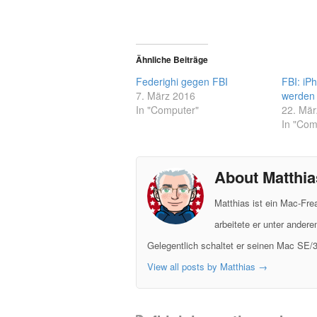
Ähnliche Beiträge
Federighi gegen FBI
FBI: iP
7. März 2016
werden
In "Computer"
22. Mär
In "Com
About Matthia
Matthias ist ein Mac-Fr
arbeitete er unter ander
Gelegentlich schaltet er seinen Mac SE/3
View all posts by Matthias
→