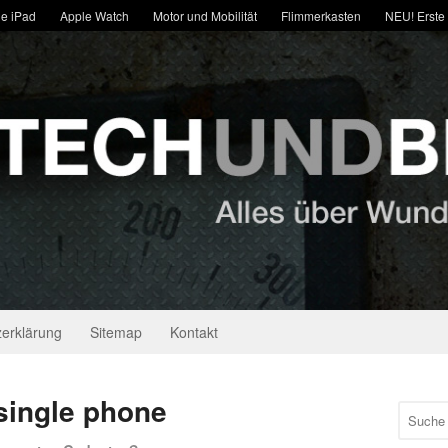
e iPad
Apple Watch
Motor und Mobilität
Flimmerkasten
NEU! Erste
erklärung
Sitemap
Kontakt
single phone