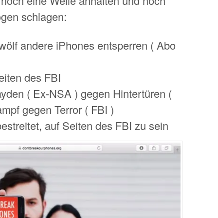
 noch eine Weile anhalten und noch
gen schlagen:
zwölf andere iPhones entsperren ( Abo
Seiten des FBI
ayden ( Ex-NSA ) gegen Hintertüren (
ampf gegen Terror ( FBI )
bestreitet, auf Seiten des FBI zu sein