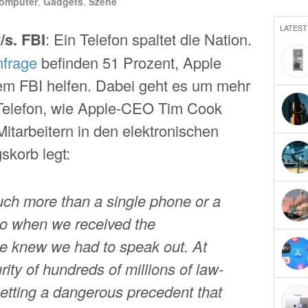
omputer
,
Gadgets
,
Szene
LATEST
/s. FBI
: Ein Telefon spaltet die Nation.
frage
befinden 51 Prozent, Apple
dem FBI helfen. Dabei geht es um mehr
 Telefon, wie Apple-CEO Tim Cook
Mitarbeitern in den elektronischen
skorb legt:
uch more than a single phone or a
 so when we received the
e knew we had to speak out. At
rity of hundreds of millions of law-
etting a dangerous precedent that