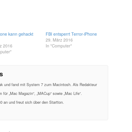
hone kann gehackt
FBI entsperrt Terror-iPhone
29. März 2016
z 2016
In "Computer"
puter"
s
eak und fand mit System 7 zum Macintosh. Als Redakteur
em für „Mac Magazin“, „MACup“ sowie „Mac Life“.
0 an und freut sich über den Startton.