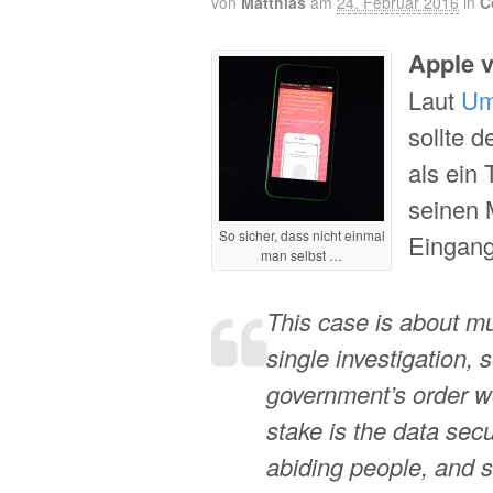
von
Matthias
am
24. Februar 2016
in
C
Apple v
Laut
Um
sollte 
als ein
seinen 
So sicher, dass nicht einmal
Eingang
man selbst …
This case is about m
single investigation,
government’s order w
stake is the data secu
abiding people, and s