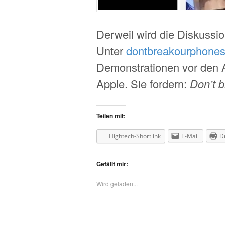
Derweil wird die Diskussio
Unter
dontbreakourphones
Demonstrationen vor den A
Apple. Sie fordern:
Don’t 
Teilen mit:
Hightech-Shortlink
E-Mail
D
Gefällt mir:
Wird geladen...