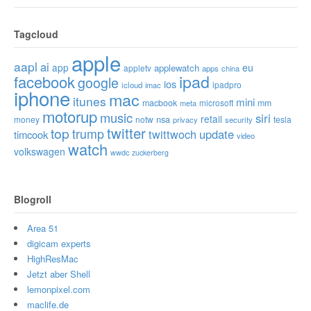
Tagcloud
apple
aapl
ai
app
eu
applewatch
appletv
apps
china
ipad
facebook
google
ios
ipadpro
icloud
imac
iphone
mac
itunes
mini
macbook
microsoft
mm
meta
motorup
music
siri
retail
nsa
money
notw
tesla
privacy
security
twitter
top
trump
twittwoch
update
timcook
video
watch
volkswagen
wwdc
zuckerberg
Blogroll
Area 51
digicam experts
HighResMac
Jetzt aber Shell
lemonpixel.com
maclife.de