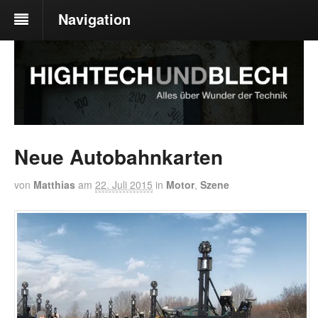
Navigation
Neue Autobahnkarten
von
Matthias
am
22. Juli 2015
in
Motor
,
Szene