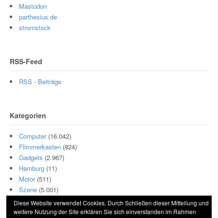
Mastodon
parthesius.de
stromstock
RSS-Feed
RSS - Beiträge
Kategorien
Computer
(16.042)
Flimmerkasten
(824)
Gadgets
(2.967)
Hamburg
(11)
Motor
(511)
Szene
(5.001)
Diese Website verwendet Cookies. Durch Schließen dieser Mitteilung und
weitere Nutzung der Site erklären Sie sich einverstanden im Rahmen