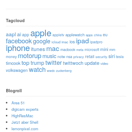
Tagcloud
apple
aapl
ai
app
eu
applewatch
appletv
apps
china
ipad
facebook
google
ios
ipadpro
icloud
imac
iphone
mac
itunes
mini
macbook
microsoft
mm
meta
motorup
music
siri
retail
nsa
money
notw
tesla
privacy
security
twitter
top
trump
twittwoch
update
timcook
video
watch
volkswagen
wwdc
zuckerberg
Blogroll
Area 51
digicam experts
HighResMac
Jetzt aber Shell
lemonpixel.com