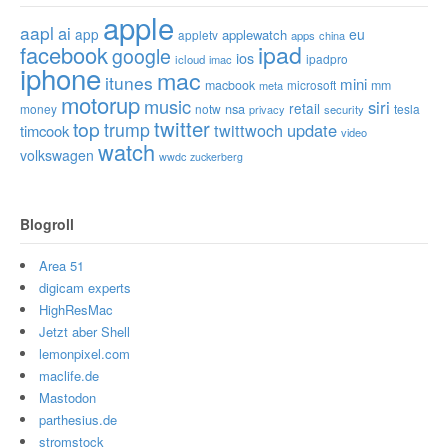
apple
aapl
ai
app
eu
applewatch
appletv
apps
china
ipad
facebook
google
ios
ipadpro
icloud
imac
iphone
mac
itunes
mini
macbook
microsoft
mm
meta
motorup
music
siri
retail
nsa
money
notw
tesla
privacy
security
twitter
top
trump
twittwoch
update
timcook
video
watch
volkswagen
wwdc
zuckerberg
Blogroll
Area 51
digicam experts
HighResMac
Jetzt aber Shell
lemonpixel.com
maclife.de
Mastodon
parthesius.de
stromstock