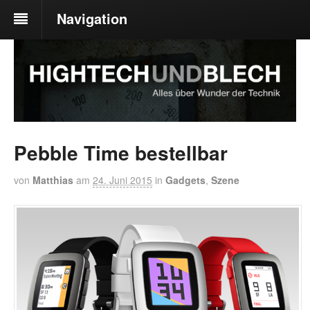
Navigation
Pebble Time bestellbar
von
Matthias
am
24. Juni 2015
in
Gadgets
,
Szene