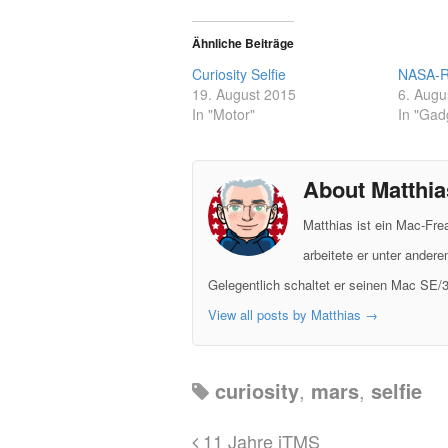
Ähnliche Beiträge
Curiosity Selfie
NASA-Ro
19. August 2015
6. Augu
In "Motor"
In "Gad
About Matthia
Matthias ist ein Mac-Fr
arbeitete er unter ander
Gelegentlich schaltet er seinen Mac SE/3
View all posts by Matthias
→
curiosity
,
mars
,
selfie
11 Jahre iTMS