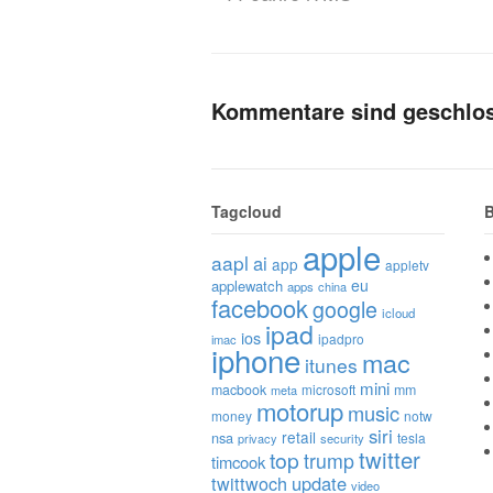
Kommentare sind geschlo
Tagcloud
B
apple
aapl
ai
app
appletv
eu
applewatch
apps
china
facebook
google
icloud
ipad
ios
ipadpro
imac
iphone
mac
itunes
mini
macbook
microsoft
mm
meta
motorup
music
money
notw
siri
retail
nsa
tesla
privacy
security
twitter
top
trump
timcook
twittwoch
update
video