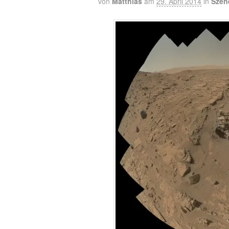
von
Matthias
am
29. April 2014
in
Szen