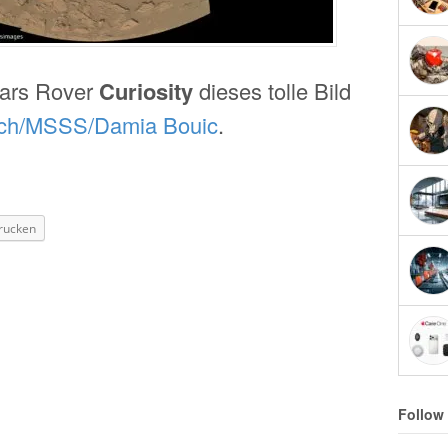
ars Rover
Curiosity
dieses tolle Bild
ch/MSSS/Damia Bouic
.
rucken
Follow