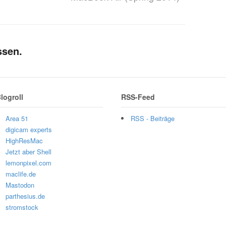
ssen.
logroll
RSS-Feed
Area 51
RSS - Beiträge
digicam experts
HighResMac
Jetzt aber Shell
lemonpixel.com
maclife.de
Mastodon
parthesius.de
stromstock