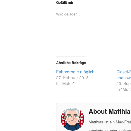
Gefällt mir:
Wird geladen...
Ähnliche Beiträge
Fahrverbote möglich
Diesel-
27. Februar 2018
unauswe
In "Motor"
20. Se
In "Moto
About Matthia
Matthias ist ein Mac-Fr
arbeitete er unter ander