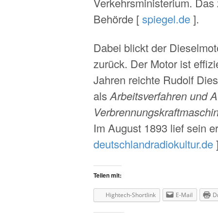
Verkehrsministerium. Das 
Behörde [
spiegel.de
].
Dabei blickt der Dieselmo
zurück. Der Motor ist effiz
Jahren reichte Rudolf Die
als
Arbeitsverfahren und A
Verbrennungskraftmaschi
Im August 1893 lief sein er
deutschlandradiokultur.de
]
Teilen mit:
Hightech-Shortlink
E-Mail
D