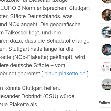
r EURO 6 Norm entsprechen. Stuttgart
gsten Städte Deutschlands, was
b und NOx angeht. Die geografische
m Talkessel liegt, und ihre
hren dazu, dass die Schadstoffe lange
en. Stuttgart hatte lange für die
kette (NOx-Plakette) gekämpft, wird
dere deutsche Städte – vom
obrindt gebremst [
blaue-plakette.de
].
n könnte Stuttgart helfen.
lexander Dobrindt (CSU) würde
aue Plakette als
Follow