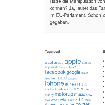
Hätte die Manipulation vo
können? Ja, lautet das F
im EU-Parlament. Schon 2
gegeben.
Tagcloud
B
apple
aapl
ai
app
appletv
eu
applewatch
apps
china
facebook
google
icloud
ipad
ios
ipadpro
imac
iphone
mac
itunes
mini
macbook
microsoft
mm
meta
motorup
music
money
notw
siri
retail
nsa
tesla
privacy
security
twitter
top
trump
timcook