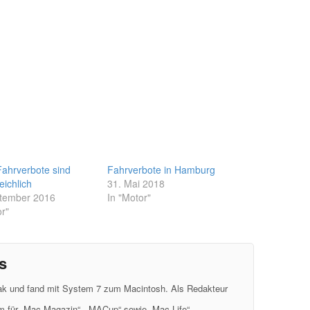
Fahrverbote sind
Fahrverbote in Hamburg
ichlich
31. Mai 2018
ptember 2016
In "Motor"
r"
s
eak und fand mit System 7 zum Macintosh. Als Redakteur
em für „Mac Magazin“, „MACup“ sowie „Mac Life“.