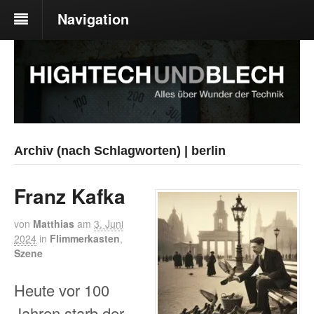
Navigation
Archiv (nach Schlagworten) | berlin
Franz Kafka
von
Matthias
am
3. Juni
2024
in
Flimmerkasten
,
Szene
Heute vor 100
Jahren starb der