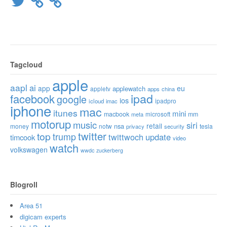
Tagcloud
apple
aapl
ai
app
eu
applewatch
appletv
apps
china
ipad
facebook
google
ios
ipadpro
icloud
imac
iphone
mac
itunes
mini
macbook
microsoft
mm
meta
motorup
music
siri
retail
nsa
money
notw
tesla
privacy
security
twitter
top
trump
twittwoch
update
timcook
video
watch
volkswagen
wwdc
zuckerberg
Blogroll
Area 51
digicam experts