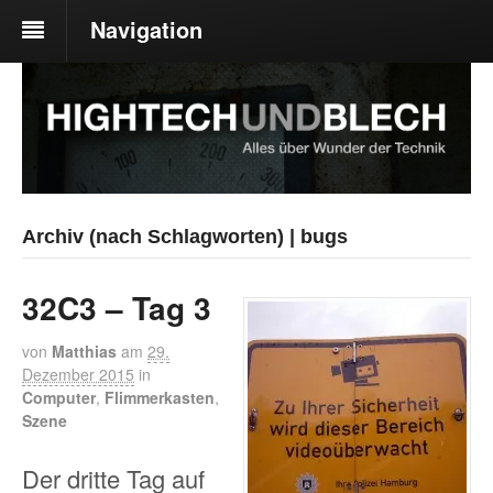
Navigation
Archiv (nach Schlagworten) | bugs
32C3 – Tag 3
von
Matthias
am
29.
Dezember 2015
in
Computer
,
Flimmerkasten
,
Szene
Der dritte Tag auf