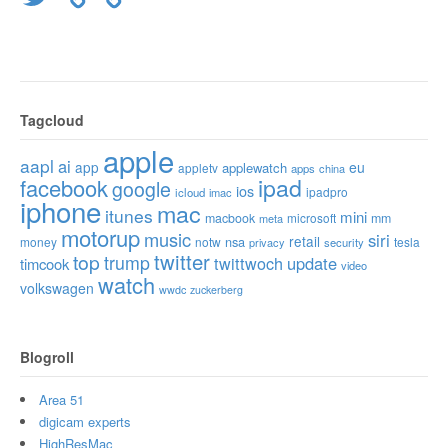
Tagcloud
apple
aapl
ai
app
eu
applewatch
appletv
apps
china
ipad
facebook
google
ios
ipadpro
icloud
imac
iphone
mac
itunes
mini
macbook
microsoft
mm
meta
motorup
music
siri
retail
nsa
money
notw
tesla
privacy
security
twitter
top
trump
twittwoch
update
timcook
video
watch
volkswagen
wwdc
zuckerberg
Blogroll
Area 51
digicam experts
HighResMac