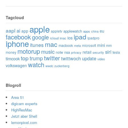
Tagcloud
apple
aapl
ai
app
eu
applewatch
appletv
apps
china
ipad
facebook
google
ios
ipadpro
icloud
imac
iphone
mac
itunes
mini
macbook
microsoft
mm
meta
motorup
music
siri
retail
nsa
money
notw
tesla
privacy
security
twitter
top
trump
twittwoch
update
timcook
video
watch
volkswagen
wwdc
zuckerberg
Blogroll
Area 51
digicam experts
HighResMac
Jetzt aber Shell
lemonpixel.com