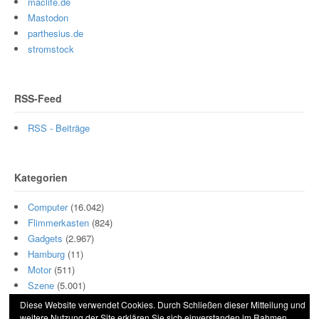
maclife.de
Mastodon
parthesius.de
stromstock
RSS-Feed
RSS - Beiträge
Kategorien
Computer
(16.042)
Flimmerkasten
(824)
Gadgets
(2.967)
Hamburg
(11)
Motor
(511)
Szene
(5.001)
Diese Website verwendet Cookies. Durch Schließen dieser Mitteilung und
weitere Nutzung der Site erklären Sie sich einverstanden im Rahmen