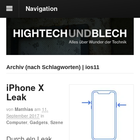
Navigation
Archiv (nach Schlagworten) | ios11
iPhone X
Leak
von
Matthias
am
11.
September 2017
in
Computer
,
Gadgets
,
Szene
Durch ein Leak