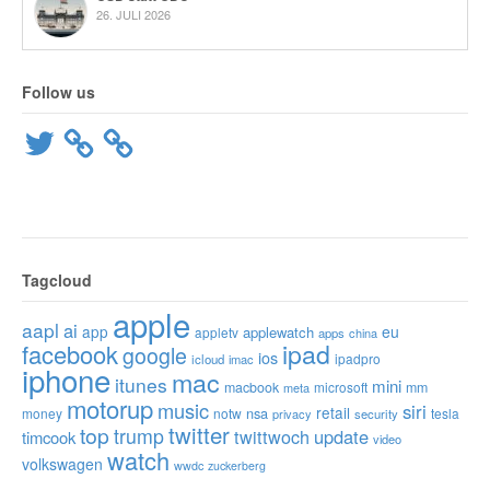
26. JULI 2026
Follow us
Twitter
Tagcloud
apple
aapl
ai
app
eu
applewatch
appletv
apps
china
ipad
facebook
google
ios
ipadpro
icloud
imac
iphone
mac
itunes
mini
macbook
microsoft
mm
meta
motorup
music
siri
retail
nsa
money
notw
tesla
privacy
security
twitter
top
trump
twittwoch
update
timcook
video
watch
volkswagen
wwdc
zuckerberg