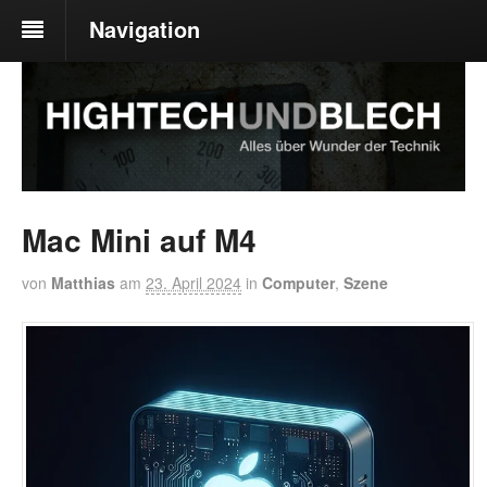
Navigation
Mac Mini auf M4
von
Matthias
am
23. April 2024
in
Computer
,
Szene