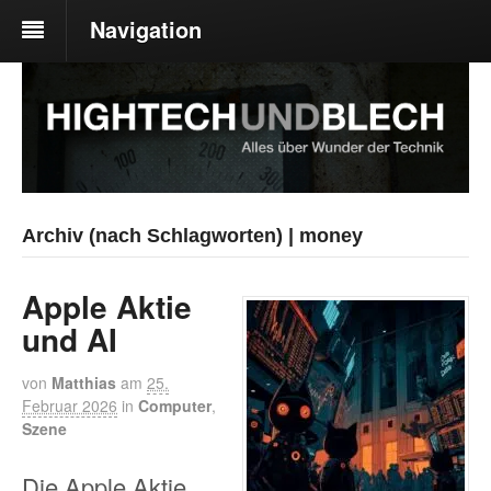
Navigation
Archiv (nach Schlagworten) | money
Apple Aktie
und AI
von
Matthias
am
25.
Februar 2026
in
Computer
,
Szene
Die Apple Aktie