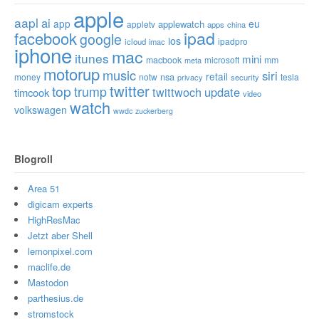
apple
aapl
ai
app
eu
applewatch
appletv
apps
china
ipad
facebook
google
ios
ipadpro
icloud
imac
iphone
mac
itunes
mini
macbook
microsoft
mm
meta
motorup
music
siri
retail
nsa
money
notw
tesla
privacy
security
twitter
top
trump
twittwoch
update
timcook
video
watch
volkswagen
wwdc
zuckerberg
Blogroll
Area 51
digicam experts
HighResMac
Jetzt aber Shell
lemonpixel.com
maclife.de
Mastodon
parthesius.de
stromstock