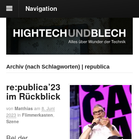
Navigation
Archiv (nach Schlagworten) | republica
re:publica’23
im Rückblick
von
Matthias
am
8. Juni
2023
in
Flimmerkasten
,
Szene
Bei der