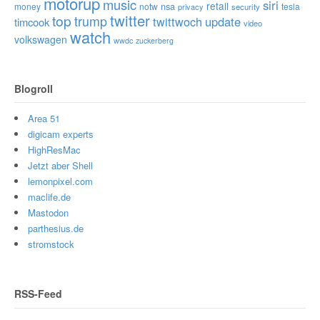
motorup
music
siri
retail
nsa
money
notw
tesla
privacy
security
twitter
top
trump
twittwoch
update
timcook
video
watch
volkswagen
wwdc
zuckerberg
Blogroll
Area 51
digicam experts
HighResMac
Jetzt aber Shell
lemonpixel.com
maclife.de
Mastodon
parthesius.de
stromstock
RSS-Feed