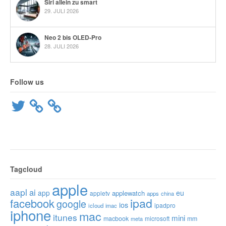
Siri allein zu smart
29. JULI 2026
Neo 2 bis OLED-Pro
28. JULI 2026
Follow us
Twitter
Tagcloud
apple
aapl
ai
app
eu
applewatch
appletv
apps
china
ipad
facebook
google
ios
ipadpro
icloud
imac
iphone
mac
itunes
mini
macbook
microsoft
mm
meta