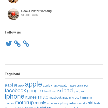
Cooks letzter Vorhang
31. JULI 2026
Follow us
Twitter
Tagcloud
apple
aapl
ai
app
eu
applewatch
appletv
apps
china
ipad
facebook
google
ios
ipadpro
icloud
imac
iphone
mac
itunes
mini
macbook
microsoft
mm
meta
motorup
music
siri
retail
nsa
money
notw
tesla
privacy
security
twitter
top