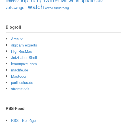
trump
twittwoch
update
timcook
video
watch
volkswagen
wwdc
zuckerberg
Blogroll
Area 51
digicam experts
HighResMac
Jetzt aber Shell
lemonpixel.com
maclife.de
Mastodon
parthesius.de
stromstock
RSS-Feed
RSS - Beiträge