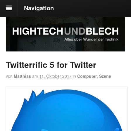
Navigation
Twitterrific 5 for Twitter
von
Matthias
am
11. Oktober 2017
in
Computer
,
Szene