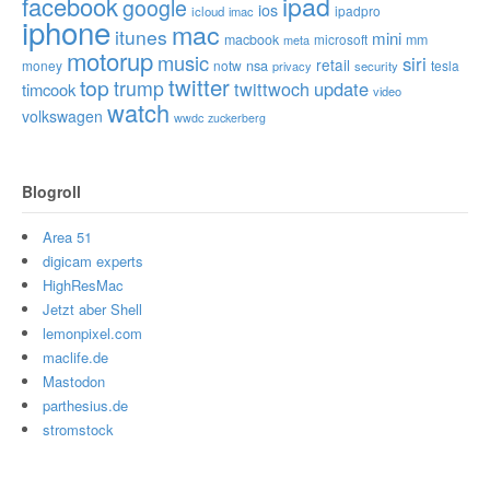
ipad
facebook
google
ios
ipadpro
icloud
imac
iphone
mac
itunes
mini
macbook
microsoft
mm
meta
motorup
music
siri
retail
nsa
money
notw
tesla
privacy
security
twitter
top
trump
twittwoch
update
timcook
video
watch
volkswagen
wwdc
zuckerberg
Blogroll
Area 51
digicam experts
HighResMac
Jetzt aber Shell
lemonpixel.com
maclife.de
Mastodon
parthesius.de
stromstock