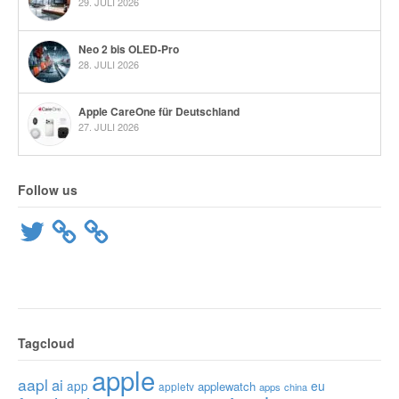
29. JULI 2026
Neo 2 bis OLED-Pro
28. JULI 2026
Apple CareOne für Deutschland
27. JULI 2026
Follow us
Twitter
Tagcloud
apple
aapl
ai
app
eu
applewatch
appletv
apps
china