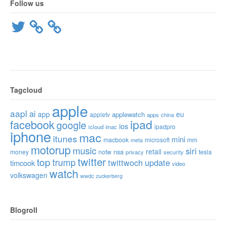
Follow us
Twitter
Tagcloud
apple
aapl
ai
app
eu
applewatch
appletv
apps
china
ipad
facebook
google
ios
ipadpro
icloud
imac
iphone
mac
itunes
mini
macbook
microsoft
mm
meta
motorup
music
siri
retail
nsa
money
notw
tesla
privacy
security
twitter
top
trump
twittwoch
update
timcook
video
watch
volkswagen
wwdc
zuckerberg
Blogroll