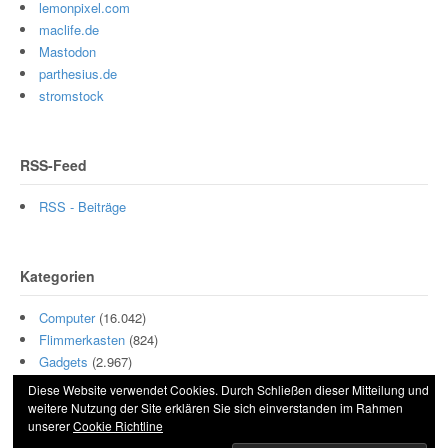
lemonpixel.com
maclife.de
Mastodon
parthesius.de
stromstock
RSS-Feed
RSS - Beiträge
Kategorien
Computer
(16.042)
Flimmerkasten
(824)
Gadgets
(2.967)
Hamburg
(11)
Diese Website verwendet Cookies. Durch Schließen dieser Mitteilung und
Motor
(511)
weitere Nutzung der Site erklären Sie sich einverstanden im Rahmen
unserer
Cookie Richtline
Szene
(5.001)