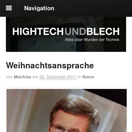
Navigation
Weihnachtsansprache
von
Matthias
am
26. Dezember 2011
in
Szene