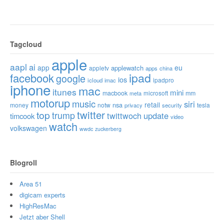
Tagcloud
apple
aapl
ai
app
eu
applewatch
appletv
apps
china
ipad
facebook
google
ios
ipadpro
icloud
imac
iphone
mac
itunes
mini
macbook
microsoft
mm
meta
motorup
music
siri
retail
nsa
money
notw
tesla
privacy
security
twitter
top
trump
twittwoch
update
timcook
video
watch
volkswagen
wwdc
zuckerberg
Blogroll
Area 51
digicam experts
HighResMac
Jetzt aber Shell