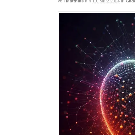
von
Matthias
am
19. März 2024
in
Gad