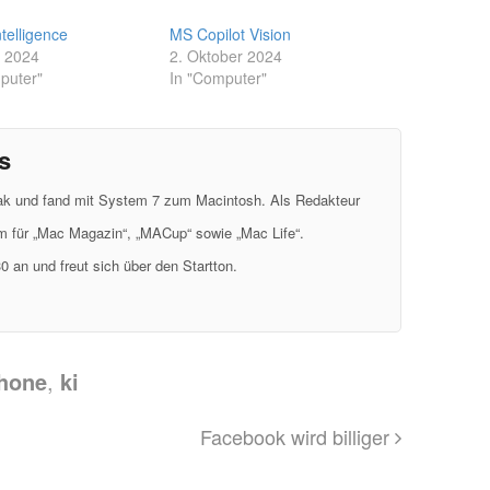
telligence
MS Copilot Vision
i 2024
2. Oktober 2024
puter"
In "Computer"
s
eak und fand mit System 7 zum Macintosh. Als Redakteur
em für „Mac Magazin“, „MACup“ sowie „Mac Life“.
0 an und freut sich über den Startton.
hone
,
ki
Facebook wird billiger