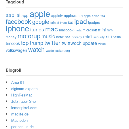
Tagcloud
apple
aapl
ai
app
eu
applewatch
appletv
apps
china
ipad
facebook
google
ios
ipadpro
icloud
imac
iphone
mac
itunes
mini
macbook
microsoft
mm
meta
motorup
music
siri
retail
nsa
money
notw
tesla
privacy
security
twitter
top
trump
twittwoch
update
timcook
video
watch
volkswagen
wwdc
zuckerberg
Blogroll
Area 51
digicam experts
HighResMac
Jetzt aber Shell
lemonpixel.com
maclife.de
Mastodon
parthesius.de