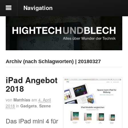
Navigation
Archiv (nach Schlagworten) | 20180327
iPad Angebot
2018
von
Matthias
am
4. April
2018
in
Gadgets
,
Szene
Das iPad mini 4 für