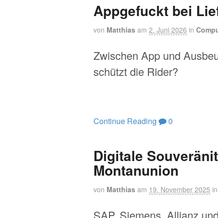
Appgefuckt bei Lie
von
Matthias
am
2. Juni 2026
in
Compu
Zwischen App und Ausbeu
schützt die Rider?
Continue Reading
0
Digitale Souveränit
Montanunion
von
Matthias
am
19. November 2025
i
SAP, Siemens, Allianz und