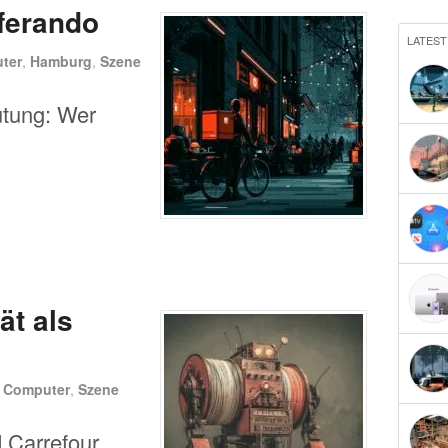
ferando
LATEST
ter
,
Hamburg
,
Szene
tung: Wer
ät als
n
Computer
,
Szene
 Carrefour