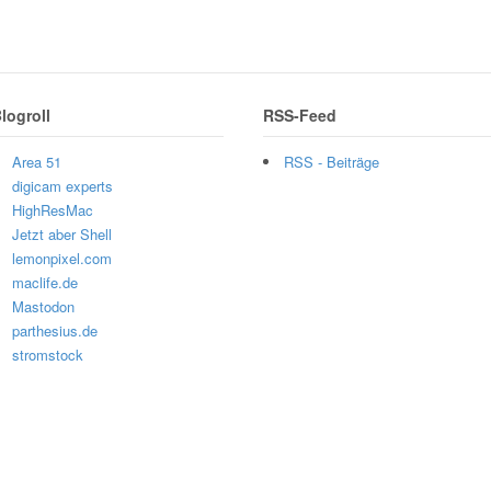
logroll
RSS-Feed
Area 51
RSS - Beiträge
digicam experts
HighResMac
Jetzt aber Shell
lemonpixel.com
maclife.de
Mastodon
parthesius.de
stromstock