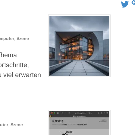
Twitter
mputer
,
Szene
 Thema
rtschritte,
u viel erwarten
uter
,
Szene