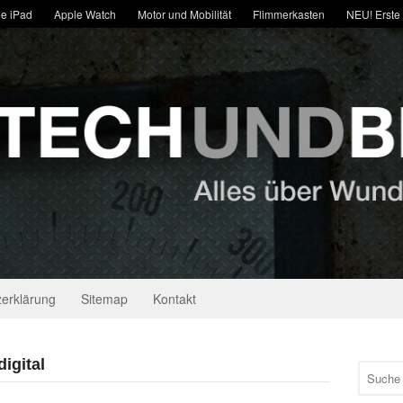
e iPad
Apple Watch
Motor und Mobilität
Flimmerkasten
NEU! Erste
erklärung
Sitemap
Kontakt
igital