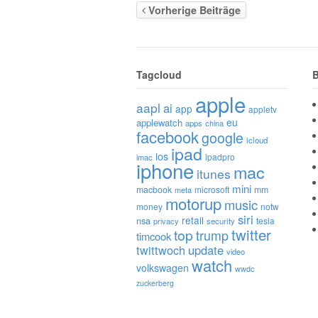
Vorherige Beiträge
Tagcloud
B
apple
aapl
ai
app
appletv
eu
applewatch
apps
china
facebook
google
icloud
ipad
ios
ipadpro
imac
iphone
mac
itunes
mini
macbook
microsoft
mm
meta
motorup
music
money
notw
siri
retail
nsa
tesla
privacy
security
twitter
top
trump
timcook
twittwoch
update
video
watch
volkswagen
wwdc
zuckerberg