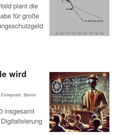
ild plant die
abe für große
ungsschutzgeld
le wird
n
Computer
,
Szene
030 insgesamt
 Digitalisierung