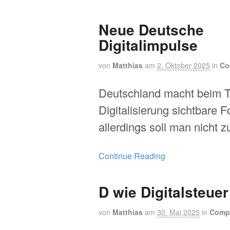
Neue Deutsche
Digitalimpulse
von
Matthias
am
2. Oktober 2025
in
Co
Deutschland macht beim
Digitalisierung sichtbare Fo
allerdings soll man nicht z
Continue Reading
D wie Digitalsteuer
von
Matthias
am
30. Mai 2025
in
Comp