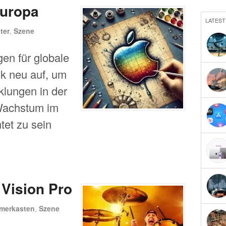
Europa
LATEST
ter
,
Szene
gen für globale
k neu auf, um
klungen in der
Wachstum im
tet zu sein
 Vision Pro
merkasten
,
Szene