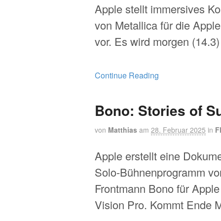
Apple stellt immersives Ko
von Metallica für die Appl
vor. Es wird morgen (14.3) 
Continue Reading
Bono: Stories of S
von
Matthias
am
28. Februar 2025
in
F
Apple erstellt eine Dokum
Solo-Bühnenprogramm vo
Frontmann Bono für Apple
Vision Pro. Kommt Ende 