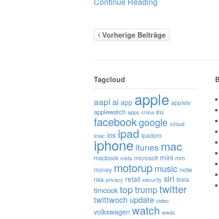
Continue Reading
Vorherige Beiträge
Tagcloud
B
apple
aapl
ai
app
appletv
eu
applewatch
apps
china
facebook
google
icloud
ipad
ios
ipadpro
imac
iphone
mac
itunes
mini
macbook
microsoft
mm
meta
motorup
music
money
notw
siri
retail
nsa
tesla
privacy
security
twitter
top
trump
timcook
twittwoch
update
video
watch
volkswagen
wwdc