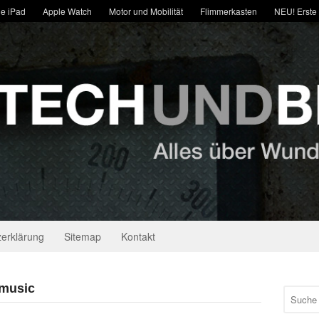
e iPad
Apple Watch
Motor und Mobilität
Flimmerkasten
NEU! Erste
erklärung
Sitemap
Kontakt
 music