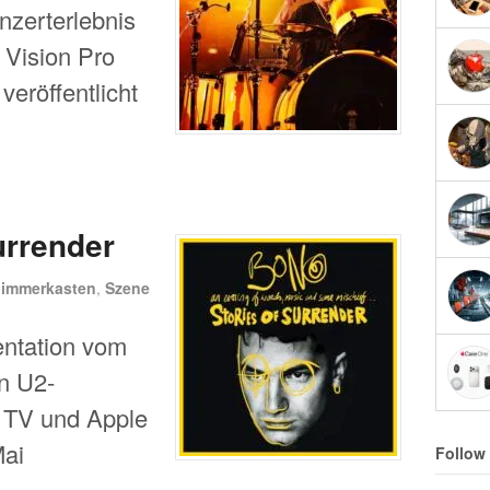
nzerterlebnis
e Vision Pro
veröffentlicht
urrender
limmerkasten
,
Szene
entation vom
n U2-
 TV und Apple
Mai
Follow