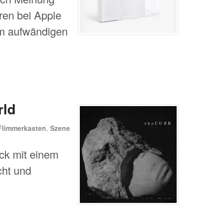
ren bei Apple
em aufwändigen
rld
Flimmerkasten
,
Szene
ck mit einem
cht und