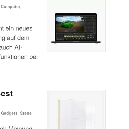
n
Computer
,
nt ein neues
ung auf dem
auch AI-
funktionen bei
Best
n
Gadgets
,
Szene
ach Meinung