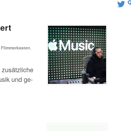
Twitter
ert
n
Flimmerkasten
,
 zusätzliche
sik und ge-