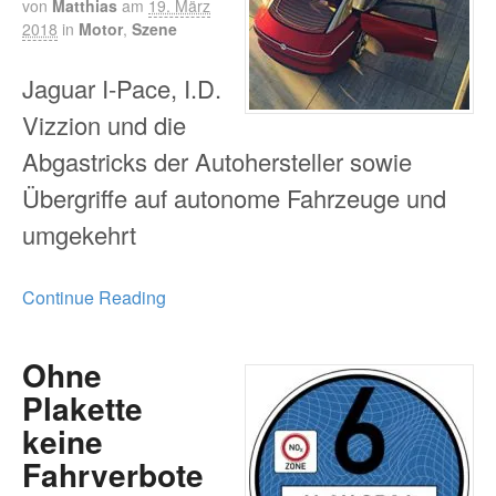
von
Matthias
am
19. März
2018
in
Motor
,
Szene
Jaguar I-Pace, I.D.
Vizzion und die
Abgastricks der Autohersteller sowie
Übergriffe auf autonome Fahrzeuge und
umgekehrt
Continue Reading
Ohne
Plakette
keine
Fahrverbote