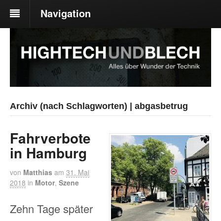
Navigation
Archiv (nach Schlagworten) | abgasbetrug
Fahrverbote
in Hamburg
von
Matthias
am
31. Mai
2018
in
Motor
,
Szene
Zehn Tage später