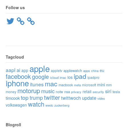
Follow us
Twitter
Tagcloud
apple
aapl
ai
app
eu
applewatch
appletv
apps
china
ipad
facebook
google
ios
ipadpro
icloud
imac
iphone
mac
itunes
mini
macbook
microsoft
mm
meta
motorup
music
siri
retail
nsa
money
notw
tesla
privacy
security
twitter
top
trump
twittwoch
update
timcook
video
watch
volkswagen
wwdc
zuckerberg
Blogroll