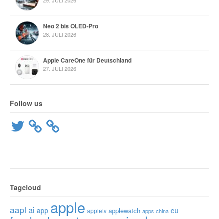
Neo 2 bis OLED-Pro
28. JULI 2026
Apple CareOne für Deutschland
27. JULI 2026
Follow us
Twitter
Tagcloud
apple
aapl
ai
app
eu
applewatch
appletv
apps
china