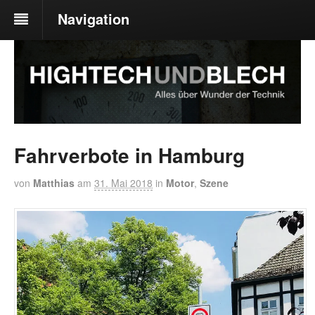
Navigation
Fahrverbote in Hamburg
von
Matthias
am
31. Mai 2018
in
Motor
,
Szene