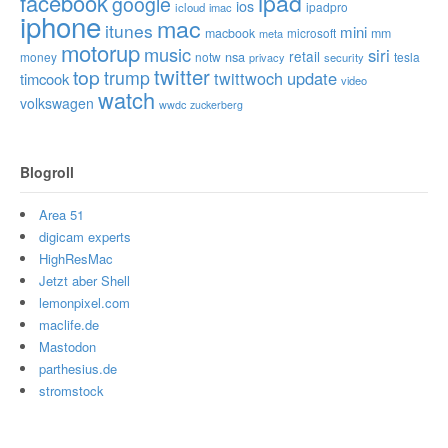
ipad
facebook
google
ios
ipadpro
icloud
imac
iphone
mac
itunes
mini
macbook
microsoft
mm
meta
motorup
music
siri
retail
nsa
money
notw
tesla
privacy
security
twitter
top
trump
twittwoch
update
timcook
video
watch
volkswagen
wwdc
zuckerberg
Blogroll
Area 51
digicam experts
HighResMac
Jetzt aber Shell
lemonpixel.com
maclife.de
Mastodon
parthesius.de
stromstock