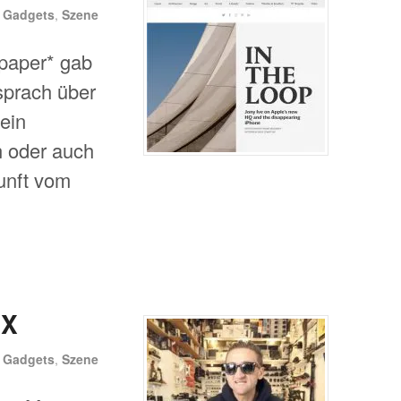
n
Gadgets
,
Szene
paper* gab
 sprach über
sein
n oder auch
unft vom
 X
n
Gadgets
,
Szene