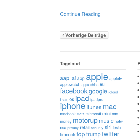
Continue Reading
Vorherige Beiträge
Tagcloud
B
apple
aapl
ai
app
appletv
eu
applewatch
apps
china
facebook
google
icloud
ipad
ios
ipadpro
imac
iphone
mac
itunes
mini
macbook
microsoft
mm
meta
motorup
music
money
notw
siri
retail
nsa
tesla
privacy
security
twitter
top
trump
timcook