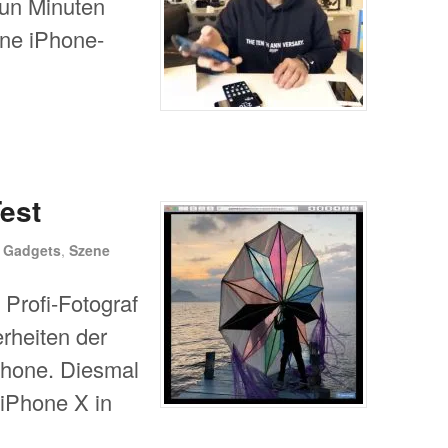
eun Minuten
ine iPhone-
est
n
Gadgets
,
Szene
 Profi-Fotograf
rheiten der
Phone. Diesmal
iPhone X in