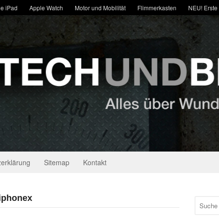
e iPad
Apple Watch
Motor und Mobilität
Flimmerkasten
NEU! Erste
erklärung
Sitemap
Kontakt
 iphonex