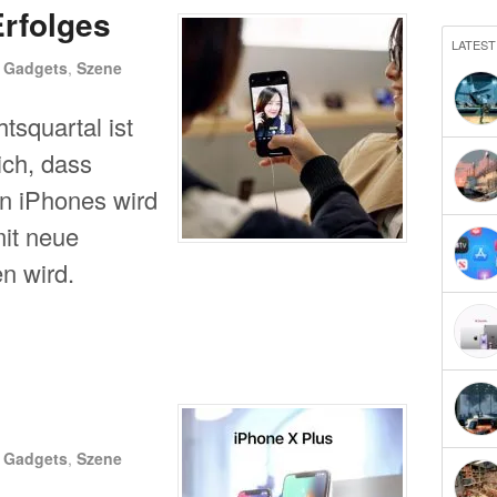
Erfolges
LATEST
n
Gadgets
,
Szene
tsquartal ist
ich, dass
en iPhones wird
it neue
n wird.
n
Gadgets
,
Szene