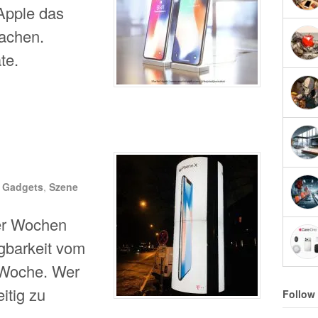
Apple das
machen.
te.
n
Gadgets
,
Szene
ier Wochen
ügbarkeit vom
 Woche. Wer
eitig zu
Follow