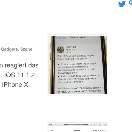
Twitter
n
Gadgets
,
Szene
n reagiert das
. iOS 11.1.2
m iPhone X.