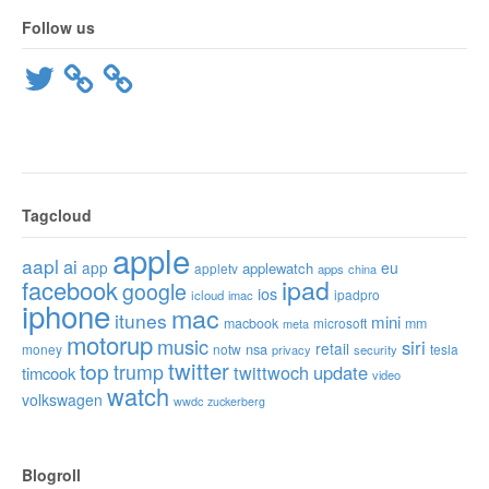
Follow us
Twitter
Tagcloud
apple
aapl
ai
app
eu
applewatch
appletv
apps
china
ipad
facebook
google
ios
ipadpro
icloud
imac
iphone
mac
itunes
mini
macbook
microsoft
mm
meta
motorup
music
siri
retail
nsa
money
notw
tesla
privacy
security
twitter
top
trump
twittwoch
update
timcook
video
watch
volkswagen
wwdc
zuckerberg
Blogroll