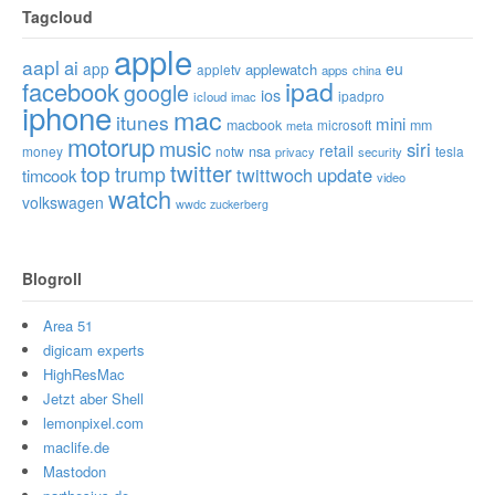
Tagcloud
apple
aapl
ai
app
eu
applewatch
appletv
apps
china
ipad
facebook
google
ios
ipadpro
icloud
imac
iphone
mac
itunes
mini
macbook
microsoft
mm
meta
motorup
music
siri
retail
nsa
money
notw
tesla
privacy
security
twitter
top
trump
twittwoch
update
timcook
video
watch
volkswagen
wwdc
zuckerberg
Blogroll
Area 51
digicam experts
HighResMac
Jetzt aber Shell
lemonpixel.com
maclife.de
Mastodon