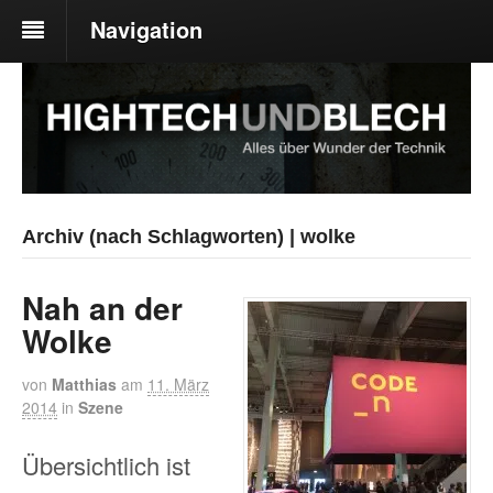
Navigation
Archiv (nach Schlagworten) | wolke
Nah an der
Wolke
von
Matthias
am
11. März
2014
in
Szene
Übersichtlich ist