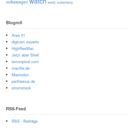
watch
volkswagen
wwdc
zuckerberg
Blogroll
Area 51
digicam experts
HighResMac
Jetzt aber Shell
lemonpixel.com
maclife.de
Mastodon
parthesius.de
stromstock
RSS-Feed
RSS - Beiträge