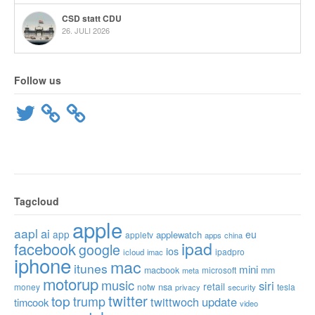
CSD statt CDU
26. JULI 2026
Follow us
Twitter
Tagcloud
apple
aapl
ai
app
eu
applewatch
appletv
apps
china
ipad
facebook
google
ios
ipadpro
icloud
imac
iphone
mac
itunes
mini
macbook
microsoft
mm
meta
motorup
music
siri
retail
nsa
money
notw
tesla
privacy
security
twitter
top
trump
twittwoch
update
timcook
video